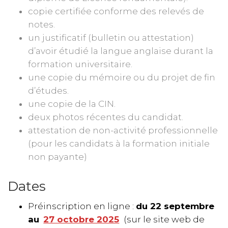
copie certifiée conforme des relevés de
notes.
un justificatif (bulletin ou attestation)
d’avoir étudié la langue anglaise durant la
formation universitaire.
une copie du mémoire ou du projet de fin
d’études.
une copie de la CIN.
deux photos récentes du candidat.
attestation de non-activité professionnelle
(pour les candidats à la formation initiale
non payante)
Dates
Préinscription en ligne :
du 22 septembre
au
27 octobre 2025
(sur le site web de