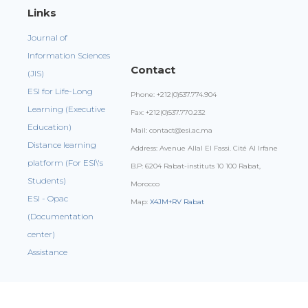
Links
Journal of
Information Sciences
Contact
(JIS)
ESI for Life-Long
Phone: +212(0)537.774.904
Learning (Executive
Fax: +212(0)537.770.232
Education)
Mail: contact@esi.ac.ma
Distance learning
Address: Avenue Allal El Fassi. Cité Al Irfane
platform (For ESI\'s
B.P: 6204 Rabat-instituts 10 100 Rabat,
Students)
Morocco
ESI - Opac
Map:
X4JM+RV Rabat
(Documentation
center)
Assistance