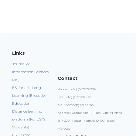
Links
Journal of
Information Sciences
Contact
(JIS)
ESI for Life-Long
Phone: +212(0)537.774.904
Learning (Executive
Fax: +212(0)537.770.232
Education)
Mail: contact@esi.ac.ma
Distance learning
Address: Avenue Allal El Fassi. Cité Al Irfane
platform (For ESI\'s
B.P: 6204 Rabat-instituts 10 100 Rabat,
Students)
Morocco
ESI - Opac