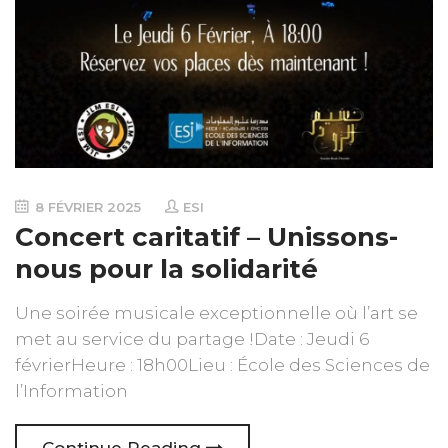
8 FÉVRIER 2025
ESI
Concert caritatif – Unissons-
nous pour la solidarité
Une soirée musicale exceptionnelle où l’art se
met au service du partage !Date : Jeudi 6
févrierHeure : 18h00Lieu : École des Sciences de
l’Information