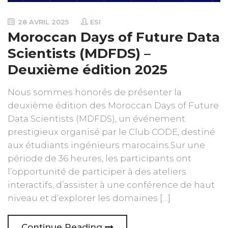
28 AVRIL 2025
ESI
Moroccan Days of Future Data
Scientists (MDFDS) –
Deuxième édition 2025
Nous sommes honorés de présenter la
deuxième édition des Moroccan Days of Future
Data Scientists (MDFDS), un événement
prestigieux organisé par le Club CODE, destiné
aux étudiants ingénieurs marocains.Sur une
période de 36 heures, les participants ont
l’opportunité de participer à des ateliers
interactifs, d’assister à une conférence de haut
niveau et d’explorer les domaines […]
Continue Reading