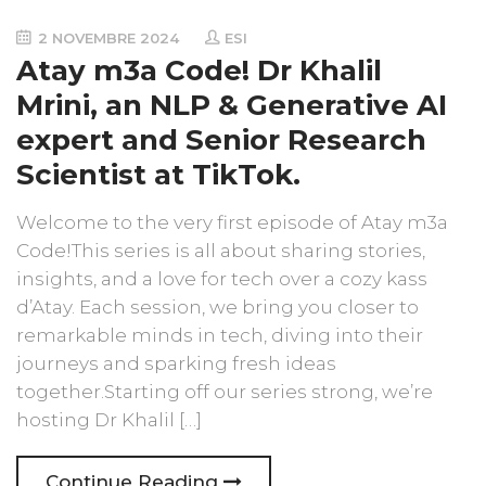
2 NOVEMBRE 2024
ESI
Atay m3a Code! Dr Khalil
Mrini, an NLP & Generative AI
expert and Senior Research
Scientist at TikTok.
Welcome to the very first episode of Atay m3a
Code!This series is all about sharing stories,
insights, and a love for tech over a cozy kass
d’Atay. Each session, we bring you closer to
remarkable minds in tech, diving into their
journeys and sparking fresh ideas
together.Starting off our series strong, we’re
hosting Dr Khalil […]
Continue Reading