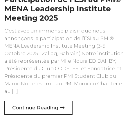
MENA Leadership Institute
Meeting 2025
C’est avec un immense plaisir que nous
annonçons la participation de l’ESI au PMI®
MENA Leadership Institute Meeting (3-5
Octobre 2025 l Zallaq, Bahrain).Notre institution
a été représentée par Mlle Noura ED DAHBY,
Présidente du Club CODE–ESI et Fondatrice et
Présidente du premier PMI Student Club du
Maroc.Notre estime au PMI Morocco Chapter et
au […]
Continue Reading