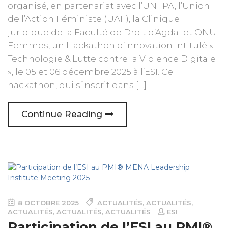
organisé, en partenariat avec l’UNFPA, l’Union
de l’Action Féministe (UAF), la Clinique
juridique de la Faculté de Droit d’Agdal et ONU
Femmes, un Hackathon d’innovation intitulé «
Technologie & Lutte contre la Violence Digitale
», le 05 et 06 décembre 2025 à l’ESI. Ce
hackathon, qui s’inscrit dans […]
Continue Reading
8 OCTOBRE 2025
ACTUALITÉS
,
ACTUALITÉS
,
ACTUALITÉS
,
ACTUALITÉS
,
ACTUALITÉS
ESI
Participation de l’ESI au PMI®