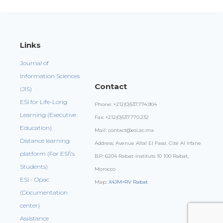
Links
Journal of
Information Sciences
Contact
(JIS)
ESI for Life-Long
Phone: +212(0)537.774.904
Learning (Executive
Fax: +212(0)537.770.232
Education)
Mail: contact@esi.ac.ma
Distance learning
Address: Avenue Allal El Fassi. Cité Al Irfane
platform (For ESI\'s
B.P: 6204 Rabat-instituts 10 100 Rabat,
Students)
Morocco
ESI - Opac
Map:
X4JM+RV Rabat
(Documentation
center)
Assistance