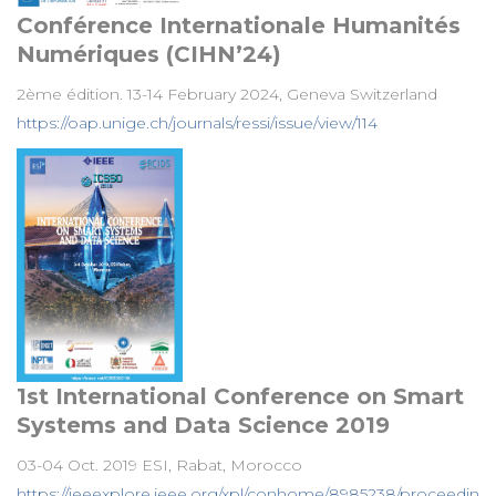
Conférence Internationale Humanités
Numériques (CIHN’24)
2ème édition. 13-14 February 2024, Geneva Switzerland
https://oap.unige.ch/journals/ressi/issue/view/114
1st International Conference on Smart
Systems and Data Science 2019
03-04 Oct. 2019 ESI, Rabat, Morocco
https://ieeexplore.ieee.org/xpl/conhome/8985238/proceedin