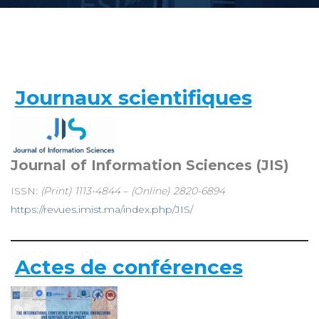
Journaux scientifiques
Journal of Information Sciences (JIS)
ISSN:
(Print) 1113-4844
–
(Online) 2820-6894
https://revues.imist.ma/index.php/JIS/
Actes de conférences