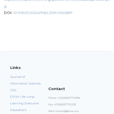
g
DOI:
10.1109/ICSSD47982.2019.9002819
Links
Journal of
Information Sciences
Contact
(JIS)
ESI for Life-Long
Phone: +212(0)537.774.904
Learning (Executive
Fax: +212(0)537.770.232
Education)
Mail: contact@esi.ac.ma