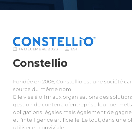
14 DÉCEMBRE 2023
ESI
Constellio
Fondée en 2006, Constellio est une société ca
source du même nom.
Elle vise à offrir aux organisations des solut
gestion de contenu d’entreprise leur permetta
obligations légales mais également de gagner 
et l’intelligence artificielle. Le tout, dans une
utiliser et conviviale.