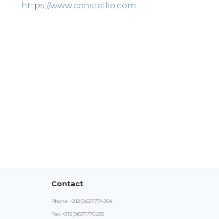
https://www.constellio.com
Contact
Phone: +212(0)537.774.904
Fax: +212(0)537.770.232