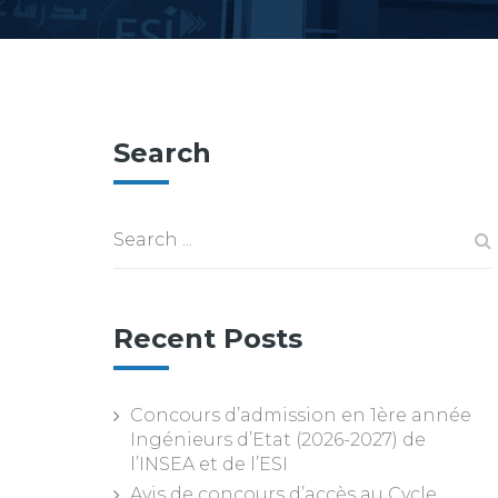
Search
Recent Posts
Concours d’admission en 1ère année
Ingénieurs d’Etat (2026-2027) de
l’INSEA et de l’ESI
Avis de concours d’accès au Cycle