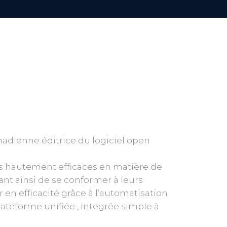
nadienne éditrice du logiciel open
ions hautement efficaces en matière de
nt ainsi de se conformer à leurs
en efficacité grâce à l’automatisation
 plateforme unifiée , integrée simple à