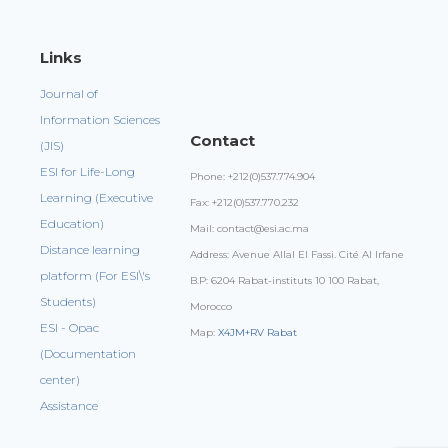
Links
Journal of
Information Sciences
Contact
(JIS)
ESI for Life-Long
Phone: +212(0)537.774.904
Learning (Executive
Fax: +212(0)537.770.232
Education)
Mail: contact@esi.ac.ma
Distance learning
Address: Avenue Allal El Fassi. Cité Al Irfane
platform (For ESI\'s
B.P: 6204 Rabat-instituts 10 100 Rabat,
Students)
Morocco
ESI - Opac
Map:
X4JM+RV Rabat
(Documentation
center)
Assistance