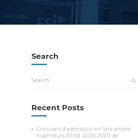
Search
Recent Posts
Concours d’admission en 1ère année
Ingénieurs d’Etat (2026-2027) de