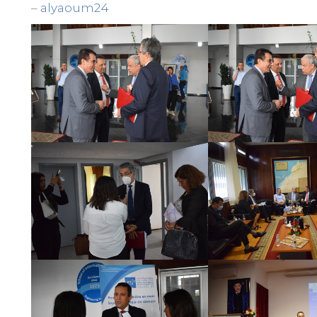
–
alyaoum24