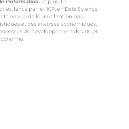
e l’information.
De plus, La
toires, lancé par le HCP, en Data Science
data en vue de leur utilisation pour
istiques et des analyses économiques,
 processus de développement des TIC et
’économie.