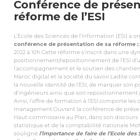
Conférence de présen
réforme de l’ESI
L’Ecole des Sciences de l’Information (ESI) a o
conférence de présentation de sa réforme
p
2022 à 10h.Cette réforme s’inscrit dans une d
positionnement/repositionnement de l’ESI d’un
l’accompagnement et le soutien des chantiers 
Maroc digital et la société du savoir.Ladite co
la nouvelle identité de l’ESI, de marquer son 
d’ingénieurs ainsi que son repositionnement p
Ainsi, l’offre de formation à l’ESI comporte les
management.Ouvrant la conférence de présent
Haut-commissaire au Plan, dans son discours l
statistique et de la comptabilité nationale M
souligné
l’importance de faire de l’Ecole des