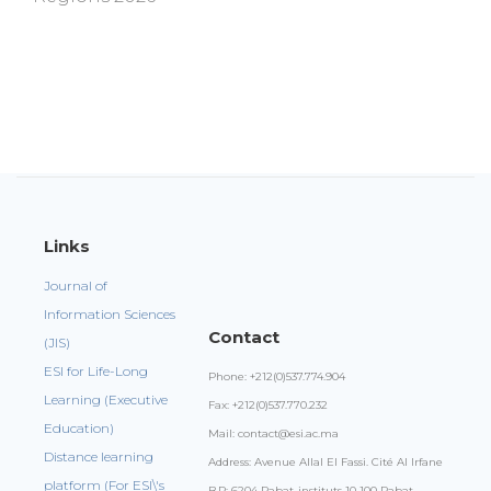
Links
Journal of
Information Sciences
Contact
(JIS)
ESI for Life-Long
Phone: +212(0)537.774.904
Learning (Executive
Fax: +212(0)537.770.232
Education)
Mail: contact@esi.ac.ma
Distance learning
Address: Avenue Allal El Fassi. Cité Al Irfane
platform (For ESI\'s
B.P: 6204 Rabat-instituts 10 100 Rabat,