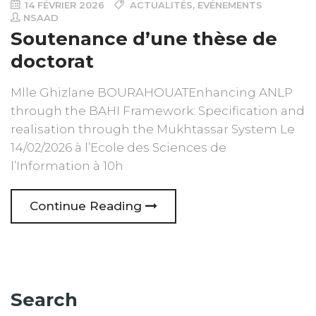
14 FÉVRIER 2026
ACTUALITÉS
,
EVÉNEMENTS
NSAAD
Soutenance d’une thèse de
doctorat
Mlle Ghizlane BOURAHOUATEnhancing ANLP
through the BAHI Framework: Specification and
realisation through the Mukhtassar System Le
14/02/2026 à l’Ecole des Sciences de
l’Information à 10h
Continue Reading
Search