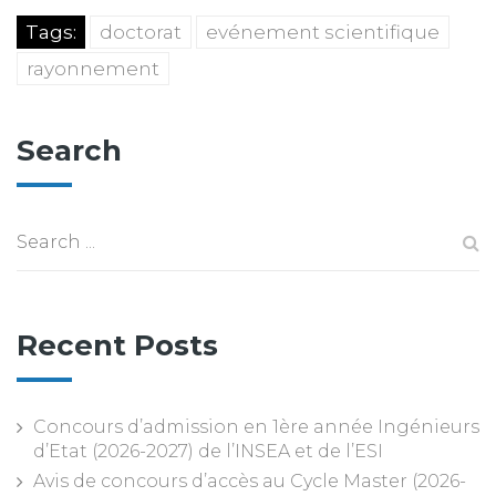
Tags:
doctorat
evénement scientifique
rayonnement
Search
Recent Posts
Concours d’admission en 1ère année Ingénieurs
d’Etat (2026-2027) de l’INSEA et de l’ESI
Avis de concours d’accès au Cycle Master (2026-