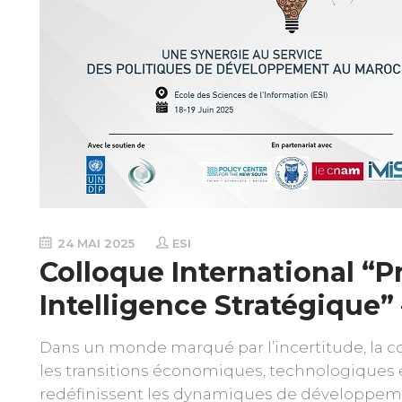
24 MAI 2025
ESI
Colloque International “P
Intelligence Stratégique” 
Dans un monde marqué par l’incertitude, la co
les transitions économiques, technologiques e
redéfinissent les dynamiques de développeme