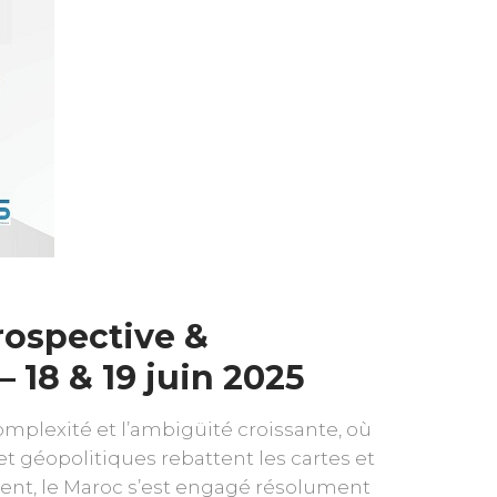
rospective &
– 18 & 19 juin 2025
mplexité et l’ambigüité croissante, où
t géopolitiques rebattent les cartes et
nt, le Maroc s’est engagé résolument