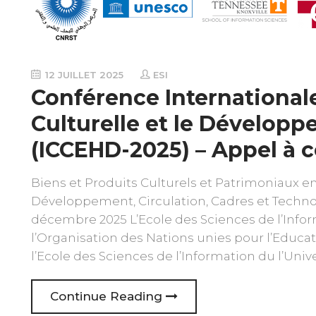
12 JUILLET 2025
ESI
Conférence Internationale
Culturelle et le Dévelop
(ICCEHD-2025) – Appel à
Biens et Produits Culturels et Patrimoniaux en
Développement, Circulation, Cadres et Techno
décembre 2025 L’Ecole des Sciences de l’Inform
l’Organisation des Nations unies pour l’Educat
l’Ecole des Sciences de l’Information du l’Univ
Continue Reading