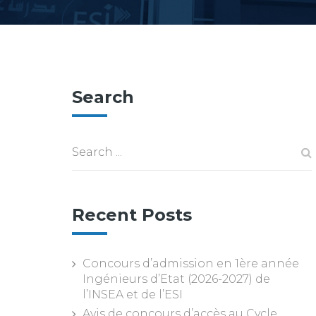
Search
Recent Posts
Concours d’admission en 1ère année
Ingénieurs d’Etat (2026-2027) de
l’INSEA et de l’ESI
Avis de concours d’accès au Cycle