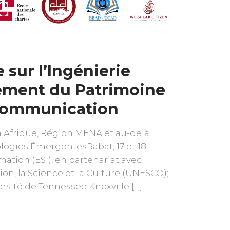
 sur l’Ingénierie
pement du Patrimoine
 communication
 Afrique, Région MENA et au-delà :
logies ÉmergentesRabat, 17 et 18
ation (ESI), en partenariat avec
ion, la Science et la Culture (UNESCO);
ersité de Tennessee Knoxville […]